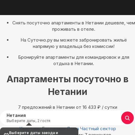
Снять посуточно апартаменты в Нетании дешевле, чем
проживать в отеле.
На Суточно.ру вы можете забронировать жильё
напрямую у владельца без комиссии!
Бронируйте апартаменты для командировок и для
отдыха в Нетании.
Апартаменты посуточно в
Нетании
7 предложений в Нетании oт 16 433
₽
/ сутки
Нетания
Выберите даты, 2 гостя
Квартиры
Гостиницы
Дома
Частный сектор
Выберите даты заезда и
Найдём, где остановиться в Нетании: 7 вариантов